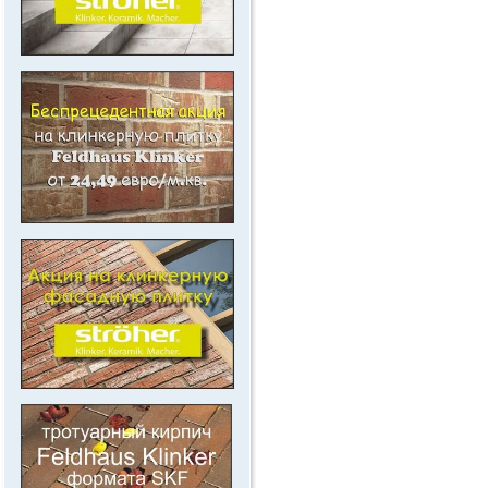
.
.
.