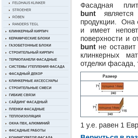
FELDHAUS KLINKER
Фасадная пл
STROEHER
bunt
является 
RÖBEN
продукции. Она 
RANDERS TEGL
и имеет неповт
КЛИНКЕРНЫЙ КИРПИЧ
поверхности и о
КЕРАМИЧЕСКИЕ БЛОКИ
bunt
не оставит 
ГАЗОБЕТОННЫЕ БЛОКИ
СТРОИТЕЛЬНЫЙ КИРПИЧ
клинкерных ма
ТЕРМОПАНЕЛИ ФАСАДНЫЕ
отделки фасада, 
СИСТЕМЫ УТЕПЛЕНИЯ ФАСАДА
ФАСАДНЫЙ ДЕКОР
Размер
КЛИНКЕРНЫЕ АКСЕССУАРЫ
СТРОИТЕЛЬНЫЕ СМЕСИ
ГИБКИЕ СВЯЗИ
САЙДИНГ ФАСАДНЫЙ
ПЛЕНКИ ФАСАДНЫЕ
ТЕПЛОИЗОЛЯЦИЯ
1 у.е. равен 1 Е
ОКНА ПВХ, АЛЮМИНИЙ
ФАСАДНЫЕ РАБОТЫ
Вернуться в ра
КОНФИГУРАТОР ФАСАДА