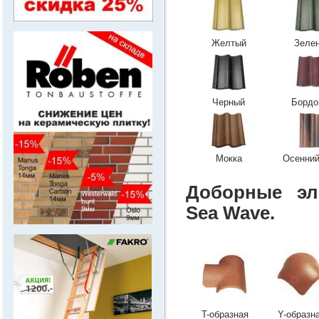
Желтый
Зеле
Черный
Бордо
Мокка
Осенний
Доборные эл
Sea Wave.
.
T-образная
Y-образн