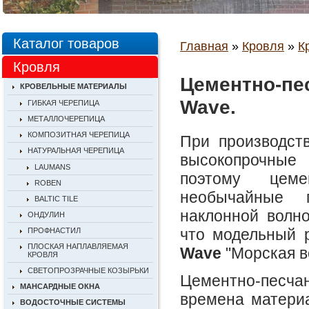
Каталог товаров
Главная
»
Кровля
»
К
Кровля
Цементно-пе
КРОВЕЛЬНЫЕ МАТЕРИАЛЫ
Wave.
ГИБКАЯ ЧЕРЕПИЦА
МЕТАЛЛОЧЕРЕПИЦА
КОМПОЗИТНАЯ ЧЕРЕПИЦА
При производс
НАТУРАЛЬНАЯ ЧЕРЕПИЦА
высокопрочные
LAUMANS
поэтому цеме
ROBEN
необычайные 
BALTIC TILE
наклонной волно
ОНДУЛИН
что модельный 
ПРОФНАСТИЛ
ПЛОСКАЯ НАПЛАВЛЯЕМАЯ
Wave
"Морская в
КРОВЛЯ
СВЕТОПРОЗРАЧНЫЕ КОЗЫРЬКИ
Цементно-песча
МАНСАРДНЫЕ ОКНА
времена материа
ВОДОСТОЧНЫЕ СИСТЕМЫ