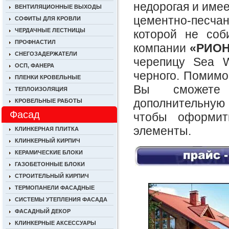
недорогая и имее
ВЕНТИЛЯЦИОННЫЕ ВЫХОДЫ
цементно-песча
СОФИТЫ ДЛЯ КРОВЛИ
ЧЕРДАЧНЫЕ ЛЕСТНИЦЫ
которой не соб
ПРОФНАСТИЛ
компании
«РИОН
СНЕГОЗАДЕРЖАТЕЛИ
черепицу Sea W
ОСП, ФАНЕРА
черного. Помимо
ПЛЕНКИ КРОВЕЛЬНЫЕ
Вы сможете 
ТЕПЛОИЗОЛЯЦИЯ
дополнительную
КРОВЕЛЬНЫЕ РАБОТЫ
Фасад
чтобы оформит
элементы.
КЛИНКЕРНАЯ ПЛИТКА
КЛИНКЕРНЫЙ КИРПИЧ
КЕРАМИЧЕСКИЕ БЛОКИ
ГАЗОБЕТОННЫЕ БЛОКИ
.
СТРОИТЕЛЬНЫЙ КИРПИЧ
ТЕРМОПАНЕЛИ ФАСАДНЫЕ
СИСТЕМЫ УТЕПЛЕНИЯ ФАСАДА
ФАСАДНЫЙ ДЕКОР
КЛИНКЕРНЫЕ АКСЕССУАРЫ