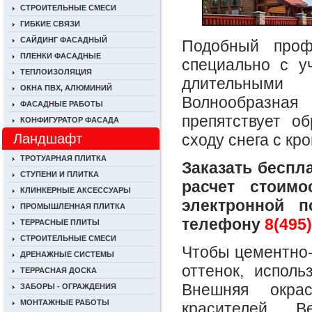
СТРОИТЕЛЬНЫЕ СМЕСИ
ГИБКИЕ СВЯЗИ
САЙДИНГ ФАСАДНЫЙ
Подобный проф
ПЛЕНКИ ФАСАДНЫЕ
специально с у
ТЕПЛОИЗОЛЯЦИЯ
длительными
ОКНА ПВХ, АЛЮМИНИЙ
Волнообразная
ФАСАДНЫЕ РАБОТЫ
препятствует о
КОНФИГУРАТОР ФАСАДА
сходу снега с кр
Ландшафт
ТРОТУАРНАЯ ПЛИТКА
Заказать беспл
СТУПЕНИ И ПЛИТКА
расчет стоим
КЛИНКЕРНЫЕ АКСЕССУАРЫ
электронной 
ПРОМЫШЛЕННАЯ ПЛИТКА
телефону
8(495)
ТЕРРАСНЫЕ ПЛИТЫ
СТРОИТЕЛЬНЫЕ СМЕСИ
Чтобы цементно-
ДРЕНАЖНЫЕ СИСТЕМЫ
оттенок, исполь
ТЕРРАСНАЯ ДОСКА
Внешняя окра
ЗАБОРЫ - ОГРАЖДЕНИЯ
МОНТАЖНЫЕ РАБОТЫ
красителей B