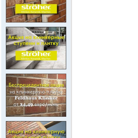
..
.
.