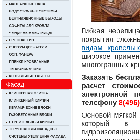
МАНСАРДНЫЕ ОКНА
ВОДОСТОЧНЫЕ СИСТЕМЫ
ВЕНТИЛЯЦИОННЫЕ ВЫХОДЫ
СОФИТЫ ДЛЯ КРОВЛИ
Гибкая черепиц
ЧЕРДАЧНЫЕ ЛЕСТНИЦЫ
покрытия сложны
ПРОФНАСТИЛ
видам кровельн
СНЕГОЗАДЕРЖАТЕЛИ
широкое примен
ОСП, ФАНЕРА
ПЛЕНКИ КРОВЕЛЬНЫЕ
многогранных к
ТЕПЛОИЗОЛЯЦИЯ
Заказать беспл
КРОВЕЛЬНЫЕ РАБОТЫ
Фасад
расчет стоим
электронной 
КЛИНКЕРНАЯ ПЛИТКА
телефону
8(495)
КЛИНКЕРНЫЙ КИРПИЧ
КЕРАМИЧЕСКИЕ БЛОКИ
Основой мягкой
ГАЗОБЕТОННЫЕ БЛОКИ
который в с
СТРОИТЕЛЬНЫЙ КИРПИЧ
ТЕРМОПАНЕЛИ ФАСАДНЫЕ
гидроизоляцион
СИСТЕМЫ УТЕПЛЕНИЯ ФАСАДА