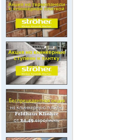
..
.
.