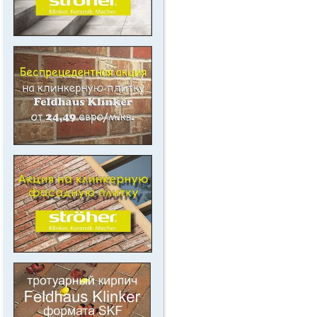
.
.
.