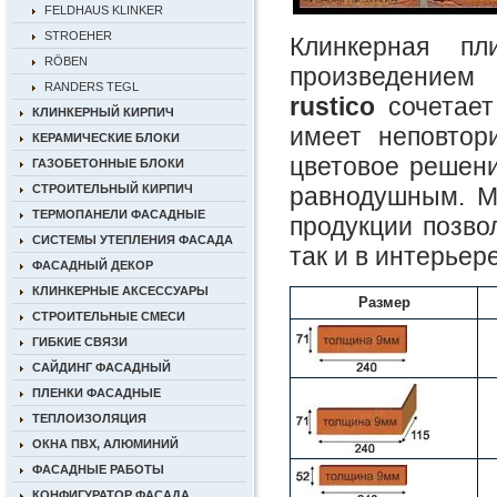
FELDHAUS KLINKER
STROEHER
Клинкерная пл
RÖBEN
произведением
RANDERS TEGL
rustico
сочетает
КЛИНКЕРНЫЙ КИРПИЧ
имеет неповтор
КЕРАМИЧЕСКИЕ БЛОКИ
цветовое решен
ГАЗОБЕТОННЫЕ БЛОКИ
равнодушным. Мо
СТРОИТЕЛЬНЫЙ КИРПИЧ
ТЕРМОПАНЕЛИ ФАСАДНЫЕ
продукции позво
СИСТЕМЫ УТЕПЛЕНИЯ ФАСАДА
так и в интерьер
ФАСАДНЫЙ ДЕКОР
КЛИНКЕРНЫЕ АКСЕССУАРЫ
Размер
СТРОИТЕЛЬНЫЕ СМЕСИ
ГИБКИЕ СВЯЗИ
САЙДИНГ ФАСАДНЫЙ
ПЛЕНКИ ФАСАДНЫЕ
ТЕПЛОИЗОЛЯЦИЯ
ОКНА ПВХ, АЛЮМИНИЙ
ФАСАДНЫЕ РАБОТЫ
КОНФИГУРАТОР ФАСАДА