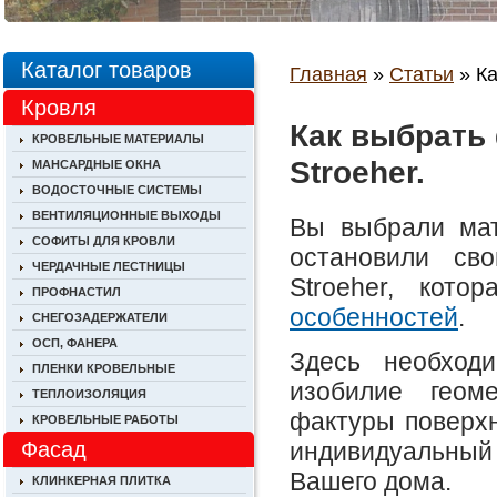
Каталог товаров
Главная
»
Статьи
» Ка
Кровля
Как выбрать
КРОВЕЛЬНЫЕ МАТЕРИАЛЫ
Stroeher.
МАНСАРДНЫЕ ОКНА
ВОДОСТОЧНЫЕ СИСТЕМЫ
ВЕНТИЛЯЦИОННЫЕ ВЫХОДЫ
Вы выбрали мат
СОФИТЫ ДЛЯ КРОВЛИ
остановили св
ЧЕРДАЧНЫЕ ЛЕСТНИЦЫ
Stroeher, кот
ПРОФНАСТИЛ
особенностей
.
СНЕГОЗАДЕРЖАТЕЛИ
ОСП, ФАНЕРА
Здесь необход
ПЛЕНКИ КРОВЕЛЬНЫЕ
изобилие геом
ТЕПЛОИЗОЛЯЦИЯ
фактуры поверхн
КРОВЕЛЬНЫЕ РАБОТЫ
индивидуальный
Фасад
Вашего дома.
КЛИНКЕРНАЯ ПЛИТКА