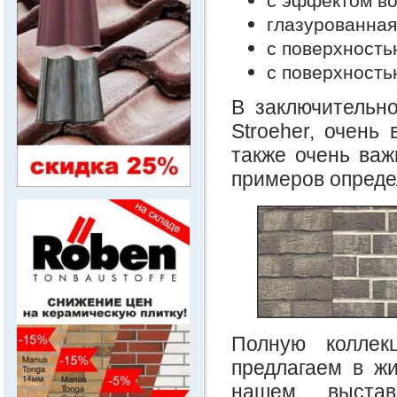
с эффектом в
глазурованная
с поверхность
с поверхность
В заключительн
Stroeher, очень
также очень важ
примеров опреде
Полную коллек
предлагаем в ж
нашем выстав