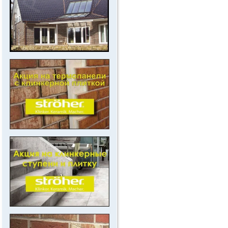
.
..
.