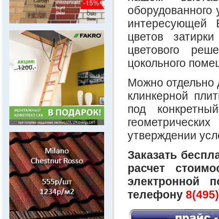
оборудованного 
интересующей 
.
цветов затирк
цветового реш
цокольного поме
Можно отдельно 
клинкерной плит
под конкретны
геометрических
.
утверждении усл
Заказать беспл
расчет стоим
электронной 
телефону
8(495)