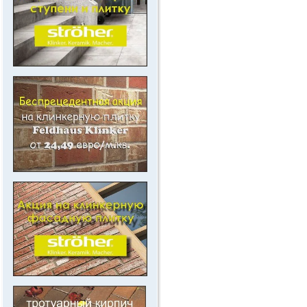
.
.
.