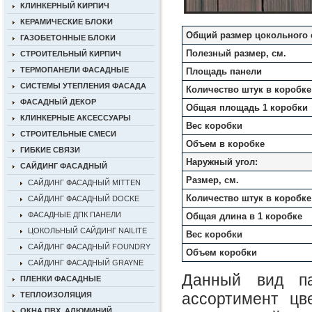
КЛИНКЕРНЫЙ КИРПИЧ
КЕРАМИЧЕСКИЕ БЛОКИ
Общий размер цокольного с
ГАЗОБЕТОННЫЕ БЛОКИ
Полезный размер, см.
СТРОИТЕЛЬНЫЙ КИРПИЧ
ТЕРМОПАНЕЛИ ФАСАДНЫЕ
Площадь панели
СИСТЕМЫ УТЕПЛЕНИЯ ФАСАДА
Количество штук в коробке
ФАСАДНЫЙ ДЕКОР
Общая площадь 1 коробки
КЛИНКЕРНЫЕ АКСЕССУАРЫ
Вес коробки
СТРОИТЕЛЬНЫЕ СМЕСИ
Объем в коробке
ГИБКИЕ СВЯЗИ
Наружный угол:
САЙДИНГ ФАСАДНЫЙ
Размер, см.
САЙДИНГ ФАСАДНЫЙ MITTEN
Количество штук в коробке
САЙДИНГ ФАСАДНЫЙ DOCKE
ФАСАДНЫЕ ДПК ПАНЕЛИ
Общая длина в 1 коробке
ЦОКОЛЬНЫЙ САЙДИНГ NAILITE
Вес коробки
САЙДИНГ ФАСАДНЫЙ FOUNDRY
Объем коробки
САЙДИНГ ФАСАДНЫЙ GRAYNE
Данный вид па
ПЛЕНКИ ФАСАДНЫЕ
ассортимент цв
ТЕПЛОИЗОЛЯЦИЯ
ОКНА ПВХ, АЛЮМИНИЙ