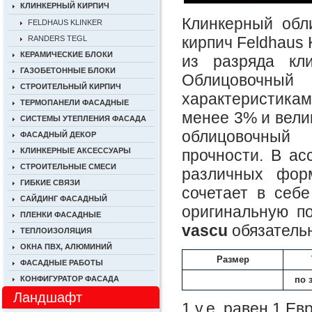
КЛИНКЕРНЫЙ КИРПИЧ
Клинкерный обл
FELDHAUS KLINKER
кирпич Feldhaus 
RANDERS TEGL
КЕРАМИЧЕСКИЕ БЛОКИ
из разряда кли
ГАЗОБЕТОННЫЕ БЛОКИ
Облицовочн
СТРОИТЕЛЬНЫЙ КИРПИЧ
характеристика
ТЕРМОПАНЕЛИ ФАСАДНЫЕ
менее 3% и вели
СИСТЕМЫ УТЕПЛЕНИЯ ФАСАДА
облицовочный
ФАСАДНЫЙ ДЕКОР
прочности. В ас
КЛИНКЕРНЫЕ АКСЕССУАРЫ
СТРОИТЕЛЬНЫЕ СМЕСИ
различных фор
ГИБКИЕ СВЯЗИ
сочетает в себе
САЙДИНГ ФАСАДНЫЙ
оригинальную п
ПЛЕНКИ ФАСАДНЫЕ
vascu
обязательн
ТЕПЛОИЗОЛЯЦИЯ
ОКНА ПВХ, АЛЮМИНИЙ
Размер
ФАСАДНЫЕ РАБОТЫ
по 
КОНФИГУРАТОР ФАСАДА
Ландшафт
1 у.е. равен 1 Е