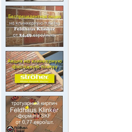
.
.
.