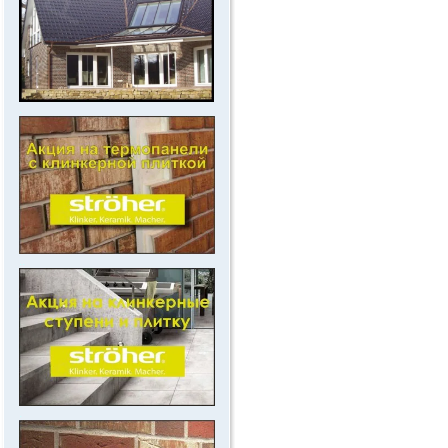
.
..
.