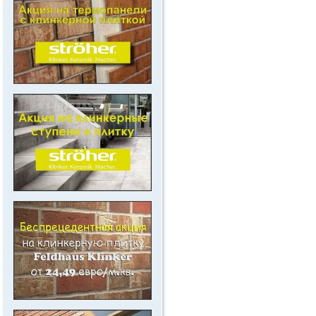
..
.
.