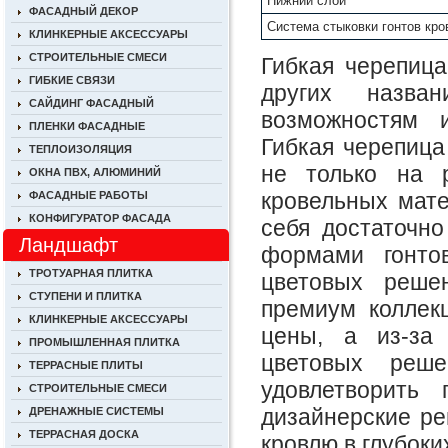
Нижний слой
ФАСАДНЫЙ ДЕКОР
Система стыковки гонтов кро
КЛИНКЕРНЫЕ АКСЕССУАРЫ
СТРОИТЕЛЬНЫЕ СМЕСИ
Гибкая черепица
ГИБКИЕ СВЯЗИ
других назва
САЙДИНГ ФАСАДНЫЙ
возможностям и
ПЛЕНКИ ФАСАДНЫЕ
Гибкая черепица
ТЕПЛОИЗОЛЯЦИЯ
не только на 
ОКНА ПВХ, АЛЮМИНИЙ
кровельных мате
ФАСАДНЫЕ РАБОТЫ
КОНФИГУРАТОР ФАСАДА
себя достаточн
Ландшафт
формами гонто
ТРОТУАРНАЯ ПЛИТКА
цветовых реше
СТУПЕНИ И ПЛИТКА
премиум коллекц
КЛИНКЕРНЫЕ АКСЕССУАРЫ
цены, а из-за
ПРОМЫШЛЕННАЯ ПЛИТКА
цветовых реш
ТЕРРАСНЫЕ ПЛИТЫ
удовлетворить
СТРОИТЕЛЬНЫЕ СМЕСИ
дизайнерские р
ДРЕНАЖНЫЕ СИСТЕМЫ
ТЕРРАСНАЯ ДОСКА
кровлю в глубоки