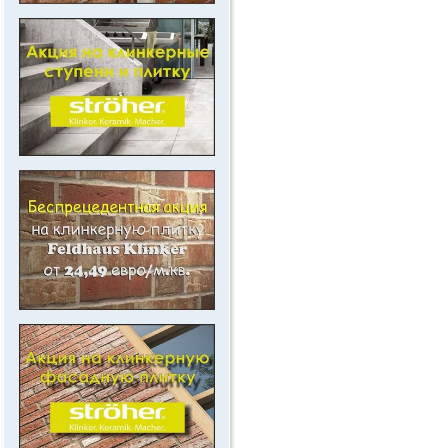
..
.
.