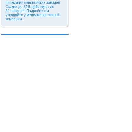
продукции европейских заводов.
Скидки до 25% действуют до
31 января!!!
Подробности
уточняйте у менеджеров нашей
компании.